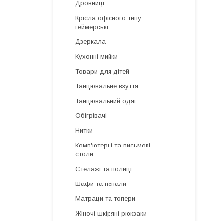
Дровниці
Крісла офісного типу,
геймерські
Дзеркала
Кухонні мийки
Товари для дітей
Танцювальне взуття
Танцювальний одяг
Обігрівачі
Нитки
Комп'ютерні та письмові
столи
Стелажі та полиці
Шафи та пенали
Матраци та топери
Жіночі шкіряні рюкзаки