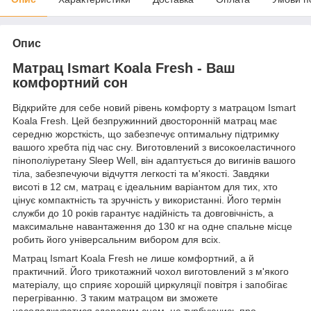
Опис
Матрац Ismart Koala Fresh - Ваш
комфортний сон
Відкрийте для себе новий рівень комфорту з матрацом Ismart
Koala Fresh. Цей безпружинний двосторонній матрац має
середню жорсткість, що забезпечує оптимальну підтримку
вашого хребта під час сну. Виготовлений з високоеластичного
пінополіуретану Sleep Well, він адаптується до вигинів вашого
тіла, забезпечуючи відчуття легкості та м'якості. Завдяки
висоті в 12 см, матрац є ідеальним варіантом для тих, хто
цінує компактність та зручність у використанні. Його термін
служби до 10 років гарантує надійність та довговічність, а
максимальне навантаження до 130 кг на одне спальне місце
робить його універсальним вибором для всіх.
Матрац Ismart Koala Fresh не лише комфортний, а й
практичний. Його трикотажний чохол виготовлений з м'якого
матеріалу, що сприяє хорошій циркуляції повітря і запобігає
перегріванню. З таким матрацом ви зможете