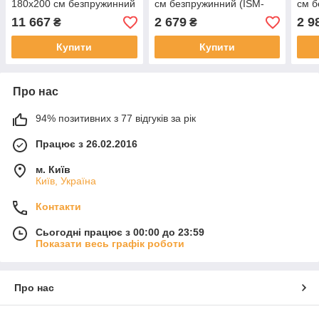
180х200 см безпружинний
см безпружинний (ISM-
см б
(ISM-051078)
051049)
0510
11 667
2 679
2 9
₴
₴
Купити
Купити
Про нас
94% позитивних з 77 відгуків за рік
Працює з 26.02.2016
м. Київ
Київ, Україна
Контакти
Сьогодні працює з 00:00 до 23:59
Показати весь графік роботи
Про нас