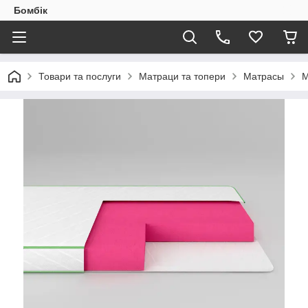
Бомбік
Товари та послуги
Матраци та топери
Матрасы
М