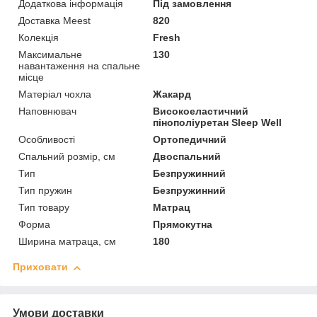
Додаткова інформація
Під замовлення
Доставка Meest
820
Колекція
Fresh
Максимальне
130
навантаження на спальне
місце
Матеріал чохла
Жакард
Наповнювач
Високоеластичний
пінополіуретан Sleep Well
Особливості
Ортопедичний
Спальний розмір, см
Двоспальний
Тип
Безпружинний
Тип пружин
Безпружинний
Тип товару
Матрац
Форма
Прямокутна
Ширина матраца, см
180
Приховати
Умови доставки