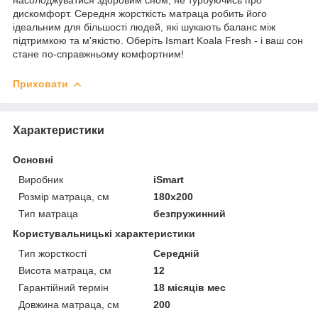
насолоджуватися здоровим сном, не турбуючись про
дискомфорт. Середня жорсткість матраца робить його
ідеальним для більшості людей, які шукають баланс між
підтримкою та м'якістю. Оберіть Ismart Koala Fresh - і ваш сон
стане по-справжньому комфортним!
Приховати
Характеристики
Основні
Виробник
iSmart
Розмір матраца, см
180х200
Тип матраца
безпружинний
Користувальницькі характеристики
Тип жорсткості
Середній
Висота матраца, см
12
Гарантійний термін
18 місяців мес
Довжина матраца, см
200