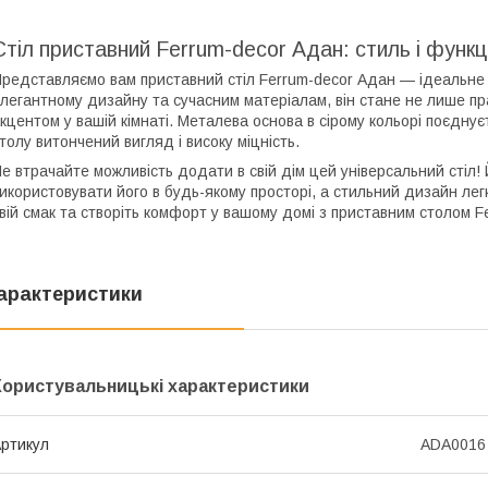
Стіл приставний Ferrum-decor Адан: стиль і функц
редставляємо вам приставний стіл Ferrum-decor Адан — ідеальне 
легантному дизайну та сучасним матеріалам, він стане не лише пр
кцентом у вашій кімнаті. Металева основа в сірому кольорі поєдн
толу витончений вигляд і високу міцність.
е втрачайте можливість додати в свій дім цей універсальний стіл!
икористовувати його в будь-якому просторі, а стильний дизайн легк
вій смак та створіть комфорт у вашому домі з приставним столом F
арактеристики
Користувальницькі характеристики
ртикул
ADA0016