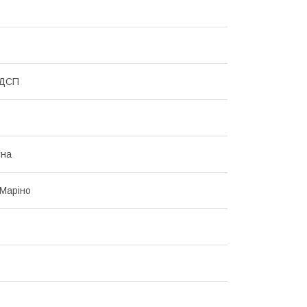
 ДСП
тна
Маріно