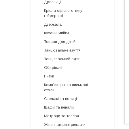
Дровниці
Крісла офісного типу,
геймерські
Дзеркала
Кухонні мийки
Товари для дітей
Танцювальне взуття
Танцювальний одяг
Обігрівачі
Нитки
Комп'ютерні та письмові
столи
Стелажі та полиці
Шафи та пенали
Матраци та топери
Жіночі шкіряні рюкзаки