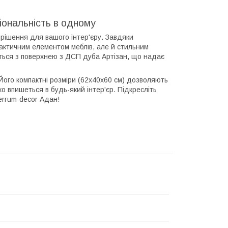
іональність в одному
рішення для вашого інтер'єру. Завдяки
актичним елементом меблів, але й стильним
ується з поверхнею з ДСП дуба Артізан, що надає
 Його компактні розміри (62x40x60 см) дозволяють
о впишеться в будь-який інтер'єр. Підкресліть
errum-decor Адан!