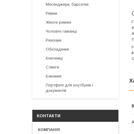
Месенджери, барсетки
Ремни
П
Жіночі ремені
е
Чоловічі гаманці
а
с
Рюкзаки
Н
Обкладинки
в
с
Ключниці
Слинги
Бананки
Х
Портфелі для ноутбуків і
документів
КОНТАКТИ
А