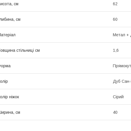
исота, см
62
либина, см
60
атеріал
Метал +
овщина стільниці см
1,6
Форма
Прямоку
олір
Дуб Сан-
олір ніжок
Сірий
ирина, см
40