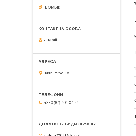
В
БОМБІК
Г
М
Андрій
Т
Київ, Україна
К
К
+380 (97) 404-37-24
Ш
patron2209@ukr.net