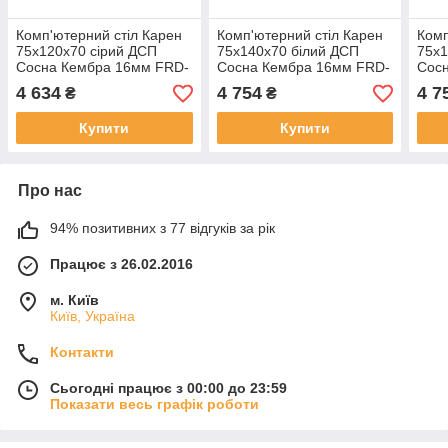
Комп'ютерний стіл Карен
Комп'ютерний стіл Карен
Комп
75x120x70 сірий ДСП
75x140x70 білий ДСП
75x
Сосна Кембра 16мм FRD-
Сосна Кембра 16мм FRD-
Сос
102442
102290
102
4 634
4 754
4 7
₴
₴
Купити
Купити
Про нас
94% позитивних з 77 відгуків за рік
Працює з 26.02.2016
м. Київ
Київ, Україна
Контакти
Сьогодні працює з 00:00 до 23:59
Показати весь графік роботи