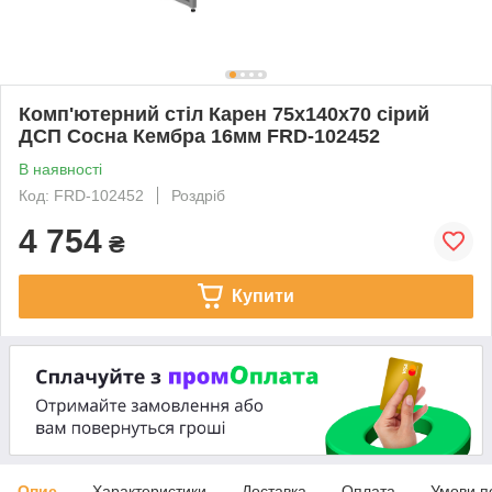
Комп'ютерний стіл Карен 75x140x70 сірий
ДСП Сосна Кембра 16мм FRD-102452
В наявності
Код: FRD-102452
Роздріб
4 754
₴
Купити
Опис
Характеристики
Доставка
Оплата
Умови п