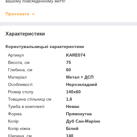
вашому повсякденному житті!
Приховати
Характеристики
Користувальницькі характеристики
Артикул
KARE074
Висота, см
75
Глибина, см
60
Матеріал
Метал + ДСП
Особливості
Нерозкладний
Розмір столу
140х60
Товщина стільниці см
1,6
Тумба в комплекті
Немає
Форма
Прямокутна
Колір
Дуб Сан-Маріно
Колір ніжок
Білий
Ширина, см
140