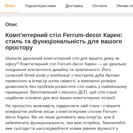
Опис
Характеристики
Доставка
Оплата
Умови п
Опис
Комп'ютерний стіл Ferrum-decor Карен:
стиль та функціональність для вашого
простору
Шукаєте ідеальний комп'ютерний стіл для вашого дому чи
офісу? Комп'ютерний стіл Ferrum-decor Карен — це ідеальне
поєднання елегантного дизайну та практичності. Його
сучасний білий колір у комбінації з текстурою дуба Артізан
привносить в інтер'єр нотки свіжості, а компактні розміри
дозволяють без проблем розмістити стіл навіть у найменшому
приміщенні. Виготовлений з якісного ДСП, цей стіл стане
надійною основою для всіх ваших комп'ютерних потреб.
Не пропустіть можливість підкреслити свій стиль і створити
комфортне робоче місце з комп'ютерним столом Ferrum-
decor Карен. Він не лише доповнить ваш інтер'єр, але й
забезпечить функціональність, яка вам потрібна. Замовляйте
вже сьогодні та насолоджуйтеся новим рівнем зручності у