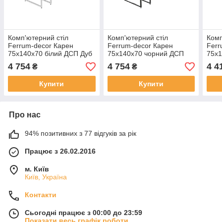
Комп'ютерний стіл
Комп'ютерний стіл
Комп
Ferrum-decor Карен
Ferrum-decor Карен
Ferr
75x140x70 білий ДСП Дуб
75x140x70 чорний ДСП
75x1
Артізан 16мм (FRD-
Дуб Артізан 16мм (FRD-
Арті
4 754
4 754
4 4
₴
₴
102289)
102073)
1022
Купити
Купити
Про нас
94% позитивних з 77 відгуків за рік
Працює з 26.02.2016
м. Київ
Київ, Україна
Контакти
Сьогодні працює з 00:00 до 23:59
Показати весь графік роботи