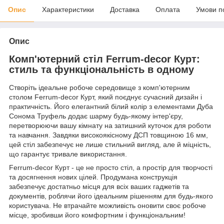
Опис
Характеристики
Доставка
Оплата
Умови п
Опис
Комп'ютерний стіл Ferrum-decor Курт:
стиль та функціональність в одному
Створіть ідеальне робоче середовище з комп'ютерним
столом Ferrum-decor Курт, який поєднує сучасний дизайн і
практичність. Його елегантний білий колір з елементами Дуба
Сонома Труфель додає шарму будь-якому інтер'єру,
перетворюючи вашу кімнату на затишний куточок для роботи
та навчання. Завдяки високоякісному ДСП товщиною 16 мм,
цей стіл забезпечує не лише стильний вигляд, але й міцність,
що гарантує тривале використання.
Ferrum-decor Курт - це не просто стіл, а простір для творчості
та досягнення нових цілей. Продумана конструкція
забезпечує достатньо місця для всіх ваших гаджетів та
документів, роблячи його ідеальним рішенням для будь-якого
користувача. Не втрачайте можливість оновити своє робоче
місце, зробивши його комфортним і функціональним!