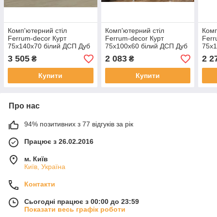
Комп'ютерний стіл
Комп'ютерний стіл
Комп
Ferrum-decor Курт
Ferrum-decor Курт
Ferr
75x140x70 білий ДСП Дуб
75x100x60 білий ДСП Дуб
75x1
Сонома Труфель 32мм
Сонома Труфель 16мм
Сон
3 505
2 083
2 2
₴
₴
(FRD-102253)
(FRD-102198)
(FRD
Купити
Купити
Про нас
94% позитивних з 77 відгуків за рік
Працює з 26.02.2016
м. Київ
Київ, Україна
Контакти
Сьогодні працює з 00:00 до 23:59
Показати весь графік роботи