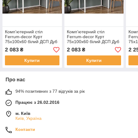
Комп'ютерний стіл
Комп'ютерний стіл
Комп
Ferrum-decor Курт
Ferrum-decor Курт
Ferr
75x100x60 білий ДСП Дуб
75x100x60 білий ДСП Дуб
75x1
Сонома 16мм (FRD-
Сонома Труфель 16мм
Сон
2 083
2 083
2 2
₴
₴
102197)
(FRD-102198)
1022
Купити
Купити
Про нас
94% позитивних з 77 відгуків за рік
Працює з 26.02.2016
м. Київ
Київ, Україна
Контакти