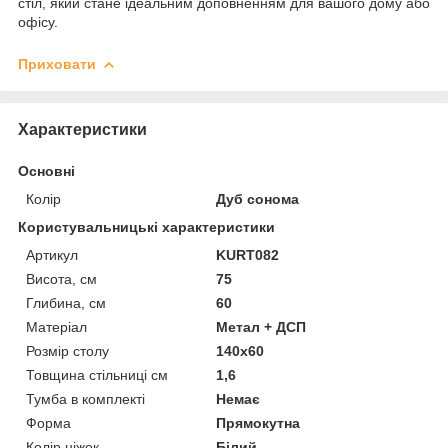
стіл, який стане ідеальним доповненням для вашого дому або
офісу.
Приховати
Характеристики
Основні
Колір
Дуб сонома
Користувальницькі характеристики
Артикул
KURT082
Висота, см
75
Глибина, см
60
Матеріал
Метал + ДСП
Розмір столу
140х60
Товщина стільниці см
1,6
Тумба в комплекті
Немає
Форма
Прямокутна
Колір ніжок
Білий