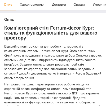
Опис
Характеристики
Доставка
Оплата
Умови п
Опис
Комп'ютерний стіл Ferrum-decor Курт:
стиль та функціональність для вашого
простору
Відкрийте нові горизонти для роботи та творчості з
комп'ютерним столом Ferrum-decor Курт. Його елегантний
білий колір в поєднанні з натуральним дубом Сонома створює
стильний акцент, який підкреслить індивідуальність вашого
інтер'єру. Завдяки оптимальним розмірам, цей стіл
забезпечить комфорт під час виконання ваших завдань, а
сучасний дизайн дозволить легко інтегрувати його в будь-який
стиль оформлення.
Не пропустіть шанс перетворити своє робоче місце на
справжній оазис комфорту та стилю. Комп'ютерний стіл
Ferrum-decor Курт виготовлений з якісного ДСП, що гарантує
надійність та тривалий термін експлуатації. Додайте
елегантності та функціональності у ваше життя, обираючи