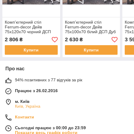
Комп'ютерний стіл
Комп'ютерний стіл
Комп
Ferrum-decor Дейв
Ferrum-decor Дейв
Ferr
75x120x70 чорний ДСП
75x100x70 білий ДСП Дуб
75x
Дуб Артізан 16мм (FRD-
Артізан 16мм (FRD-
Дуб 
2 806
2 630
3 5
₴
₴
102006)
102169)
1020
Купити
Купити
Про нас
94% позитивних з 77 відгуків за рік
Працює з 26.02.2016
м. Київ
Київ, Україна
Контакти
Сьогодні працює з 00:00 до 23:59
Показати весь графік роботи