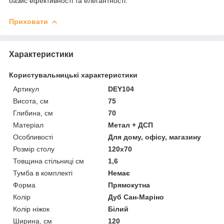
оазис ефективності та елегантності.
Приховати
Характеристики
Користувальницькі характеристики
Артикул
DEY104
Висота, см
75
Глибина, см
70
Матеріал
Метал + ДСП
Особливості
Для дому, офісу, магазину
Розмір столу
120х70
Товщина стільниці см
1,6
Тумба в комплекті
Немає
Форма
Прямокутна
Колір
Дуб Сан-Маріно
Колір ніжок
Білий
Ширина, см
120