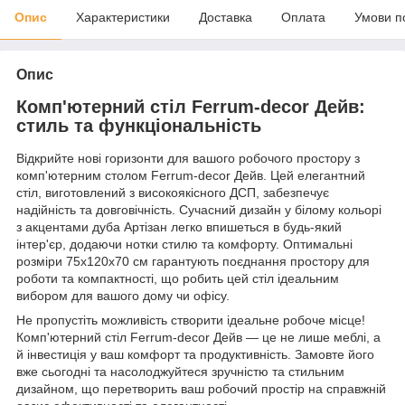
Опис
Характеристики
Доставка
Оплата
Умови п
Опис
Комп'ютерний стіл Ferrum-decor Дейв:
стиль та функціональність
Відкрийте нові горизонти для вашого робочого простору з
комп'ютерним столом Ferrum-decor Дейв. Цей елегантний
стіл, виготовлений з високоякісного ДСП, забезпечує
надійність та довговічність. Сучасний дизайн у білому кольорі
з акцентами дуба Артізан легко впишеться в будь-який
інтер'єр, додаючи нотки стилю та комфорту. Оптимальні
розміри 75x120x70 см гарантують поєднання простору для
роботи та компактності, що робить цей стіл ідеальним
вибором для вашого дому чи офісу.
Не пропустіть можливість створити ідеальне робоче місце!
Комп'ютерний стіл Ferrum-decor Дейв — це не лише меблі, а
й інвестиція у ваш комфорт та продуктивність. Замовте його
вже сьогодні та насолоджуйтеся зручністю та стильним
дизайном, що перетворить ваш робочий простір на справжній