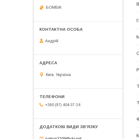
В
БОМБІК
Г
М
Андрій
О
Р
Київ, Україна
Т
Т
+380 (97) 404-37-24
К
patron2209@ukr.net