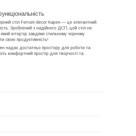
функціональність
рний стіл Ferrum-decor Карен — це елегантний
кість. Зроблений з надійного ДСП, цей стіл не
ь-який інтер'єр завдяки стильному чорному
ити свою продуктивність!
рен надає достатньо простору для роботи та
ріть комфортний простір для творчості та