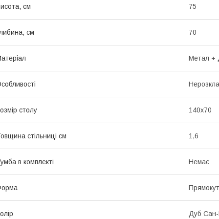
исота, см
75
либина, см
70
атеріал
Метал +
собливості
Нерозкл
озмір столу
140х70
овщина стільниці см
1,6
умба в комплекті
Немає
Форма
Прямоку
олір
Дуб Сан-