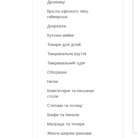
Дровниці
Крісла офісного типу,
геймерські
Дзеркала
Кухонні мийки
Товари для дітей
Танцювальне взуття
Танцювальний одяг
Обігрівачі
Нитки
Комп'ютерні та письмові
столи
Стелажі та полиці
Шафи та пенали
Матраци та топери
Жіночі шкіряні рюкзаки