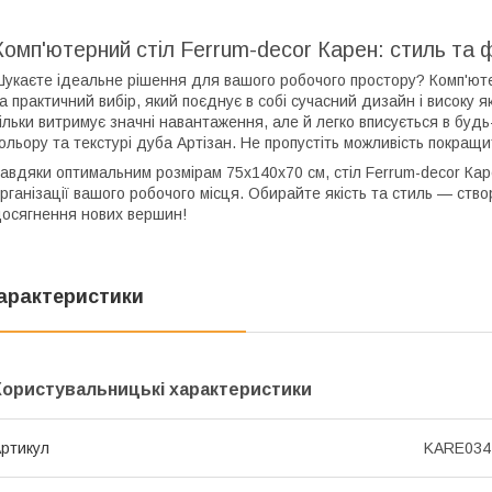
Комп'ютерний стіл Ferrum-decor Карен: стиль та 
укаєте ідеальне рішення для вашого робочого простору? Комп'юте
а практичний вибір, який поєднує в собі сучасний дизайн і високу я
ільки витримує значні навантаження, але й легко вписується в буд
ольору та текстурі дуба Артізан. Не пропустіть можливість покращ
авдяки оптимальним розмірам 75x140x70 см, стіл Ferrum-decor Ка
рганізації вашого робочого місця. Обирайте якість та стиль — ство
осягнення нових вершин!
арактеристики
Користувальницькі характеристики
ртикул
KARE034