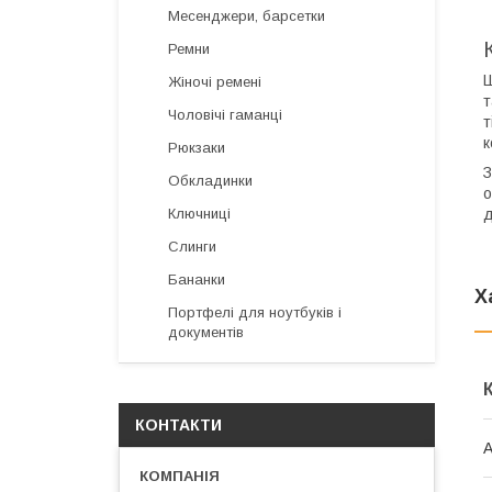
Месенджери, барсетки
Ремни
Ш
Жіночі ремені
т
Чоловічі гаманці
т
к
Рюкзаки
З
Обкладинки
о
д
Ключниці
Слинги
Бананки
Х
Портфелі для ноутбуків і
документів
КОНТАКТИ
А