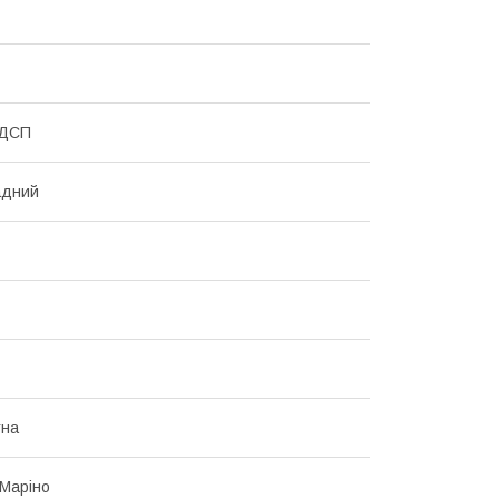
 ДСП
адний
тна
Маріно