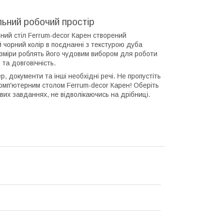
льний робочий простір
ний стіл Ferrum-decor Карен створений
й чорний колір в поєднанні з текстурою дуба
розміри роблять його чудовим вибором для роботи
 та довговічність.
 документи та інші необхідні речі. Не пропустіть
комп'ютерним столом Ferrum-decor Карен! Оберіть
ивих завданнях, не відволікаючись на дрібниці.