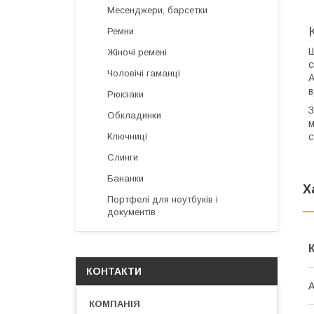
Месенджери, барсетки
Ремни
Ш
Жіночі ремені
с
Чоловічі гаманці
А
в
Рюкзаки
З
Обкладинки
м
с
Ключниці
Слинги
Бананки
Х
Портфелі для ноутбуків і
документів
КОНТАКТИ
А