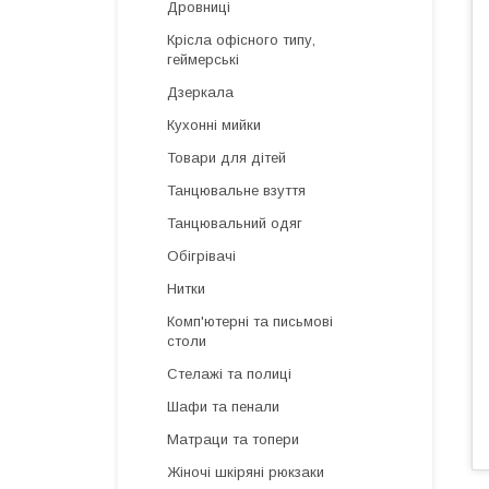
Дровниці
Крісла офісного типу,
геймерські
Дзеркала
Кухонні мийки
Товари для дітей
Танцювальне взуття
Танцювальний одяг
Обігрівачі
Нитки
Комп'ютерні та письмові
столи
Стелажі та полиці
Шафи та пенали
Матраци та топери
Жіночі шкіряні рюкзаки