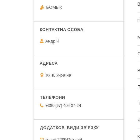
В
БОМБІК
Г
М
Андрій
О
Р
Київ, Україна
Т
Т
+380 (97) 404-37-24
К
patron2209@ukr.net