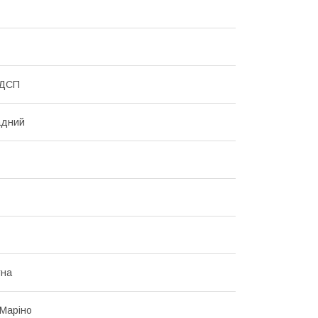
 ДСП
адний
тна
Маріно