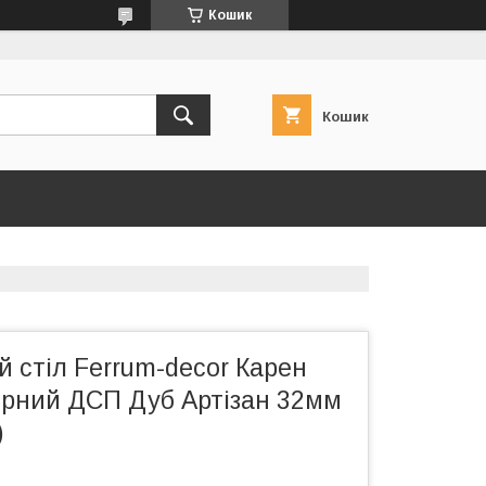
Кошик
Кошик
 стіл Ferrum-decor Карен
орний ДСП Дуб Артізан 32мм
)