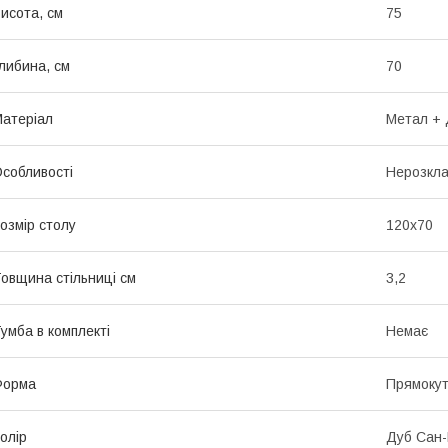
исота, см
75
либина, см
70
атеріал
Метал +
собливості
Нерозкл
озмір столу
120х70
овщина стільниці см
3,2
умба в комплекті
Немає
Форма
Прямоку
олір
Дуб Сан-