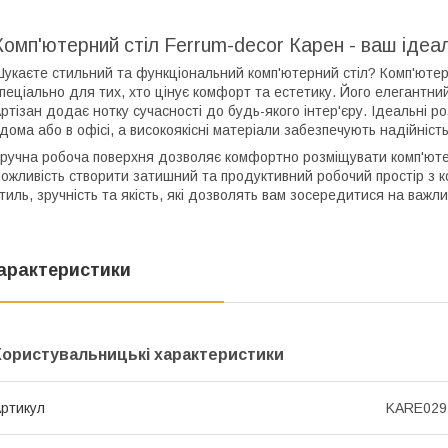
Комп'ютерний стіл Ferrum-decor Карен - ваш ідеа
укаєте стильний та функціональний комп'ютерний стіл? Комп'ютер
пеціально для тих, хто цінує комфорт та естетику. Його елегантни
ртізан додає нотку сучасності до будь-якого інтер'єру. Ідеальні 
дома або в офісі, а високоякісні матеріали забезпечують надійність
ручна робоча поверхня дозволяє комфортно розміщувати комп'ютер,
ожливість створити затишний та продуктивний робочий простір з 
тиль, зручність та якість, які дозволять вам зосередитися на важл
арактеристики
Користувальницькі характеристики
ртикул
KARE029