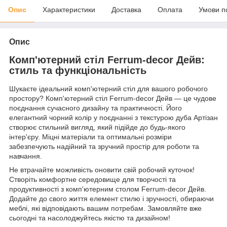
Опис
Характеристики
Доставка
Оплата
Умови п
Опис
Комп'ютерний стіл Ferrum-decor Дейв:
стиль та функціональність
Шукаєте ідеальний комп'ютерний стіл для вашого робочого
простору? Комп'ютерний стіл Ferrum-decor Дейв — це чудове
поєднання сучасного дизайну та практичності. Його
елегантний чорний колір у поєднанні з текстурою дуба Артізан
створює стильний вигляд, який підійде до будь-якого
інтер'єру. Міцні матеріали та оптимальні розміри
забезпечують надійний та зручний простір для роботи та
навчання.
Не втрачайте можливість оновити свій робочий куточок!
Створіть комфортне середовище для творчості та
продуктивності з комп'ютерним столом Ferrum-decor Дейв.
Додайте до свого життя елемент стилю і зручності, обираючи
меблі, які відповідають вашим потребам. Замовляйте вже
сьогодні та насолоджуйтесь якістю та дизайном!