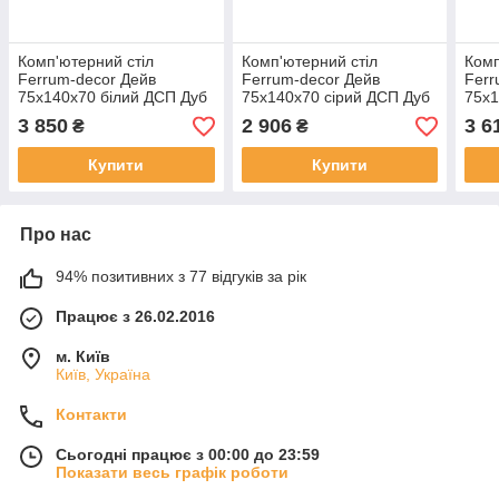
Комп'ютерний стіл
Комп'ютерний стіл
Комп
Ferrum-decor Дейв
Ferrum-decor Дейв
Ferr
75x140x70 білий ДСП Дуб
75x140x70 сірий ДСП Дуб
75x1
Артізан 32мм (FRD-
Артізан 16мм (FRD-
Арті
3 850
2 906
3 6
₴
₴
102194)
102411)
1021
Купити
Купити
Про нас
94% позитивних з 77 відгуків за рік
Працює з 26.02.2016
м. Київ
Київ, Україна
Контакти
Сьогодні працює з 00:00 до 23:59
Показати весь графік роботи