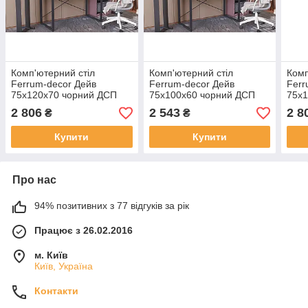
Комп'ютерний стіл
Комп'ютерний стіл
Комп
Ferrum-decor Дейв
Ferrum-decor Дейв
Ferr
75x120x70 чорний ДСП
75x100x60 чорний ДСП
75x1
Дуб Сонома Труфель
Дуб Сонома Труфель
Сон
2 806
2 543
2 8
₴
₴
16мм (FRD-102005)
16мм (FRD-101966)
(FRD
Купити
Купити
Про нас
94% позитивних з 77 відгуків за рік
Працює з 26.02.2016
м. Київ
Київ, Україна
Контакти