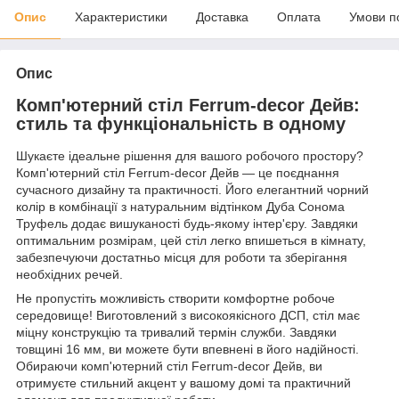
Опис
Характеристики
Доставка
Оплата
Умови п
Опис
Комп'ютерний стіл Ferrum-decor Дейв:
стиль та функціональність в одному
Шукаєте ідеальне рішення для вашого робочого простору?
Комп'ютерний стіл Ferrum-decor Дейв — це поєднання
сучасного дизайну та практичності. Його елегантний чорний
колір в комбінації з натуральним відтінком Дуба Сонома
Труфель додає вишуканості будь-якому інтер'єру. Завдяки
оптимальним розмірам, цей стіл легко впишеться в кімнату,
забезпечуючи достатньо місця для роботи та зберігання
необхідних речей.
Не пропустіть можливість створити комфортне робоче
середовище! Виготовлений з високоякісного ДСП, стіл має
міцну конструкцію та тривалий термін служби. Завдяки
товщині 16 мм, ви можете бути впевнені в його надійності.
Обираючи комп'ютерний стіл Ferrum-decor Дейв, ви
отримуєте стильний акцент у вашому домі та практичний