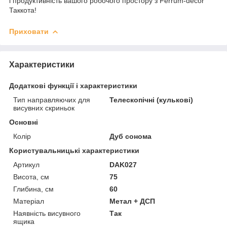
і продуктивність вашого робочого простору з Ferrum-decor
Таккота!
Приховати
Характеристики
Додаткові функції і характеристики
Тип направляючих для
Телескопічні (кулькові)
висувних скриньок
Основні
Колір
Дуб сонома
Користувальницькі характеристики
Артикул
DAK027
Висота, см
75
Глибина, см
60
Матеріал
Метал + ДСП
Наявність висувного
Так
ящика