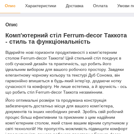
Опис
Характеристики
Доставка
Оплата
Умови п
Опис
Комп'ютерний стіл Ferrum-decor Таккота
- стиль та функціональність
Відкрийте нові горизонти продуктивності з комп'ютерним
столом Ferrum-decor Таккота! Цей стильний стіл поєднує в
собі сучасний дизайн та практичність, що робить його
ідеальним вибором для вашого робочого простору. Завдяки
елегантному чорному кольору та текстурі Дуб Сонома, він
гармонійно впишеться в будь-який інтер'єр, додаючи нотку
сучасності та комфорту. Не лише естетика, а й зручність - ось
що робить стіл Ferrum-decor Таккота незамінним.
Його оптимальні розміри та продумана конструкція
забезпечують достатньо місця для вашого комп'ютера,
документів та інших необхідних речей. Зробіть свій робочий
процес більш ефективним та приємним з цим надійним
комп'ютерним столом, який стане вашим вірним супутником у
світі технологій! Не пропустіть можливість підвищити комфорт