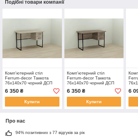
Подібні товари компанії
Комп'ютерний стіл
Комп'ютерний стіл
Комп
Ferrum-decor Таккота
Ferrum-decor Таккота
Ferr
76x140x70 чорний ДСП
76x140x70 чорний ДСП
76x
Дуб Сонома 32мм (FRD-
Дуб Сонома Трюфель
Дуб
6 350
6 350
6 0
₴
₴
101960)
32мм (FRD-101961)
32м
Купити
Купити
Про нас
94% позитивних з 77 відгуків за рік