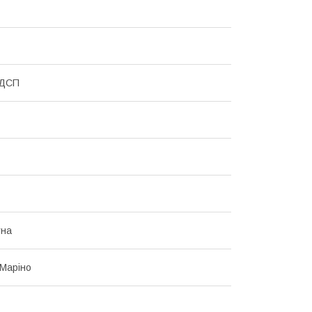
 ДСП
тна
Маріно