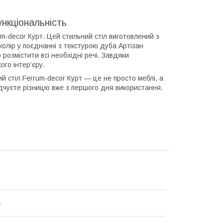
ункціональність
-decor Курт. Цей стильний стіл виготовлений з
 колір у поєднанні з текстурою дуба Артізан
озмістити всі необхідні речі. Завдяки
ого інтер’єру.
й стіл Ferrum-decor Курт — це не просто меблі, а
 відчуєте різницю вже з першого дня використання.
4