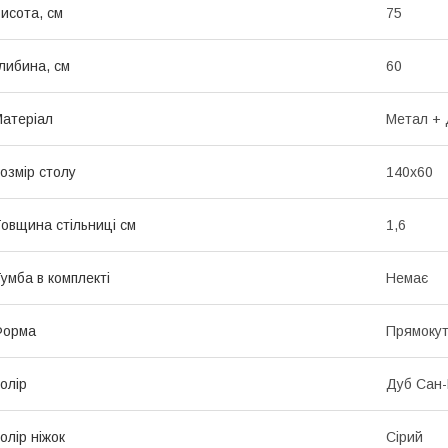
исота, см
75
либина, см
60
атеріал
Метал +
озмір столу
140х60
овщина стільниці см
1,6
умба в комплекті
Немає
Форма
Прямоку
олір
Дуб Сан-
олір ніжок
Сірий