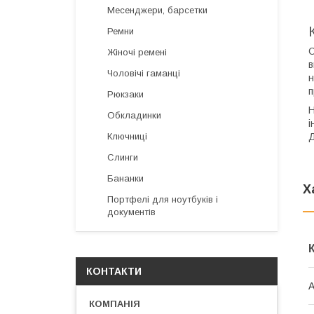
Месенджери, барсетки
Ремни
С
Жіночі ремені
в
Чоловічі гаманці
н
п
Рюкзаки
Н
Обкладинки
і
Д
Ключниці
Слинги
Бананки
Х
Портфелі для ноутбуків і
документів
КОНТАКТИ
А