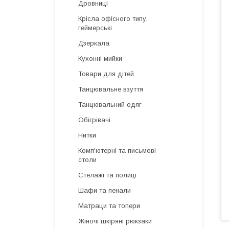
Дровниці
Крісла офісного типу,
геймерські
Дзеркала
Кухонні мийки
Товари для дітей
Танцювальне взуття
Танцювальний одяг
Обігрівачі
Нитки
Комп'ютерні та письмові
столи
Стелажі та полиці
Шафи та пенали
Матраци та топери
Жіночі шкіряні рюкзаки