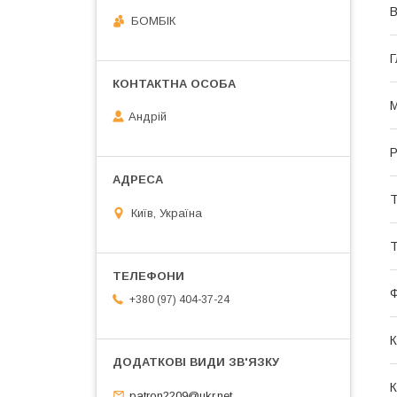
В
БОМБІК
Г
М
Андрій
Р
Т
Київ, Україна
Т
+380 (97) 404-37-24
К
К
patron2209@ukr.net