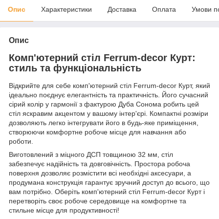
Опис
Характеристики
Доставка
Оплата
Умови п
Опис
Комп'ютерний стіл Ferrum-decor Курт:
стиль та функціональність
Відкрийте для себе комп'ютерний стіл Ferrum-decor Курт, який
ідеально поєднує елегантність та практичність. Його сучасний
сірий колір у гармонії з фактурою Дуба Сонома робить цей
стіл яскравим акцентом у вашому інтер'єрі. Компактні розміри
дозволяють легко інтегрувати його в будь-яке приміщення,
створюючи комфортне робоче місце для навчання або
роботи.
Виготовлений з міцного ДСП товщиною 32 мм, стіл
забезпечує надійність та довговічність. Простора робоча
поверхня дозволяє розмістити всі необхідні аксесуари, а
продумана конструкція гарантує зручний доступ до всього, що
вам потрібно. Оберіть комп'ютерний стіл Ferrum-decor Курт і
перетворіть своє робоче середовище на комфортне та
стильне місце для продуктивності!