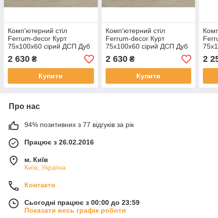
Комп'ютерний стіл
Комп'ютерний стіл
Комп
Ferrum-decor Курт
Ferrum-decor Курт
Ferr
75x100x60 сірий ДСП Дуб
75x100x60 сірий ДСП Дуб
75x1
Сонома 32мм (FRD-
Сонома Труфель 32мм
Сон
2 630
2 630
2 2
₴
₴
101833)
(FRD-101834)
1018
Купити
Купити
Про нас
94% позитивних з 77 відгуків за рік
Працює з 26.02.2016
м. Київ
Київ, Україна
Контакти
Сьогодні працює з 00:00 до 23:59
Показати весь графік роботи