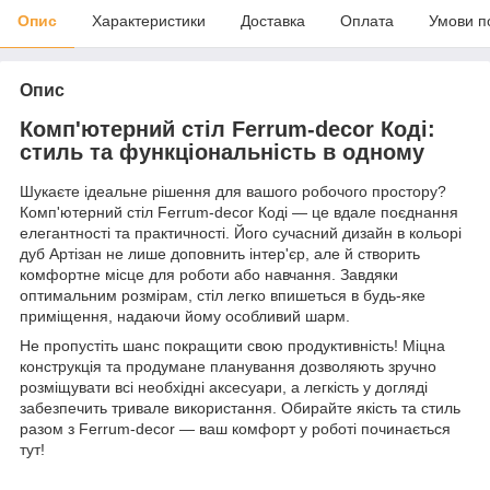
Опис
Характеристики
Доставка
Оплата
Умови п
Опис
Комп'ютерний стіл Ferrum-decor Коді:
стиль та функціональність в одному
Шукаєте ідеальне рішення для вашого робочого простору?
Комп'ютерний стіл Ferrum-decor Коді — це вдале поєднання
елегантності та практичності. Його сучасний дизайн в кольорі
дуб Артізан не лише доповнить інтер'єр, але й створить
комфортне місце для роботи або навчання. Завдяки
оптимальним розмірам, стіл легко впишеться в будь-яке
приміщення, надаючи йому особливий шарм.
Не пропустіть шанс покращити свою продуктивність! Міцна
конструкція та продумане планування дозволяють зручно
розміщувати всі необхідні аксесуари, а легкість у догляді
забезпечить тривале використання. Обирайте якість та стиль
разом з Ferrum-decor — ваш комфорт у роботі починається
тут!