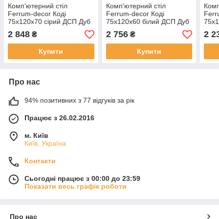
Комп'ютерний стіл
Комп'ютерний стіл
Комп
Ferrum-decor Коді
Ferrum-decor Коді
Ferr
75x120x70 сірий ДСП Дуб
75x120x60 білий ДСП Дуб
75x1
Артізан 16мм (FRD-
Артізан 16мм (FRD-
Арті
2 848
2 756
2 2
₴
₴
101694)
101194)
1016
Купити
Купити
Про нас
94% позитивних з 77 відгуків за рік
Працює з 26.02.2016
м. Київ
Київ, Україна
Контакти
Сьогодні працює з 00:00 до 23:59
Показати весь графік роботи
Про нас