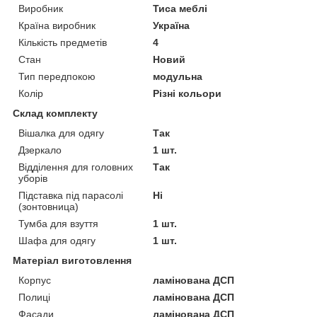
Виробник
Тиса меблі
Країна виробник
Україна
Кількість предметів
4
Стан
Новий
Тип передпокою
модульна
Колір
Різні кольори
Склад комплекту
Вішалка для одягу
Так
Дзеркало
1 шт.
Відділення для головних
Так
уборів
Підставка під парасолі
Ні
(зонтовница)
Тумба для взуття
1 шт.
Шафа для одягу
1 шт.
Матеріал виготовлення
Корпус
ламінована ДСП
Полиці
ламінована ДСП
Фасади
ламінована ДСП