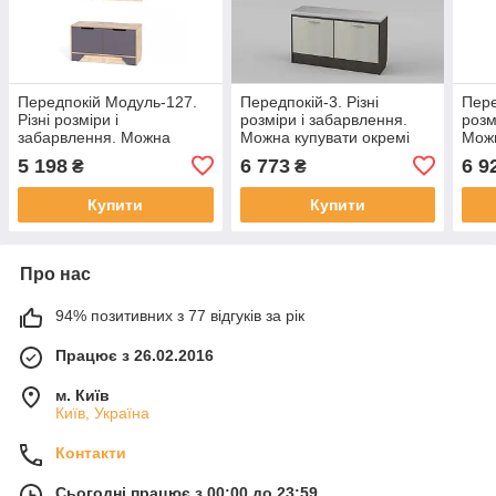
Передпокій Модуль-127.
Передпокій-3. Різні
Пере
Різні розміри і
розміри і забарвлення.
розм
забарвлення. Можна
Можна купувати окремі
Можн
купувати окремі
комплектуючі.
комп
5 198
6 773
6 9
₴
₴
комплектуючі.
Купити
Купити
Про нас
94% позитивних з 77 відгуків за рік
Працює з 26.02.2016
м. Київ
Київ, Україна
Контакти
Сьогодні працює з 00:00 до 23:59