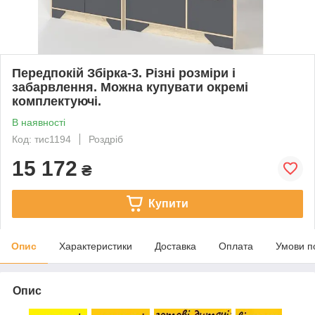
Передпокій Збірка-3. Різні розміри і
забарвлення. Можна купувати окремі
комплектуючі.
В наявності
Код: тис1194
Роздріб
15 172
₴
Купити
Опис
Характеристики
Доставка
Оплата
Умови п
Опис