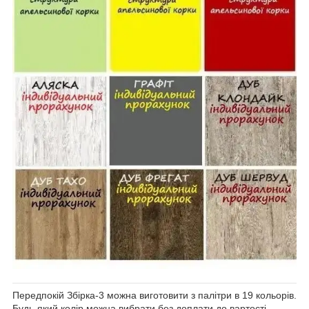
Передпокій Збірка-3 можна виготовити з палітри в 19 кольорів.
Будь-який колір можна вибрати без доплати до вартості.