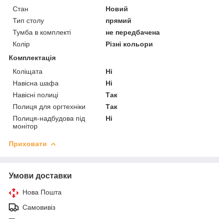
Стан
Новий
Тип столу
прямий
Тумба в комплекті
не передбачена
Колір
Різні кольори
Комплектація
Коліщата
Ні
Навісна шафа
Ні
Навісні полиці
Так
Полиця для оргтехніки
Так
Полиця-надбудова під
Ні
монітор
Приховати
Умови доставки
Нова Пошта
Самовивіз