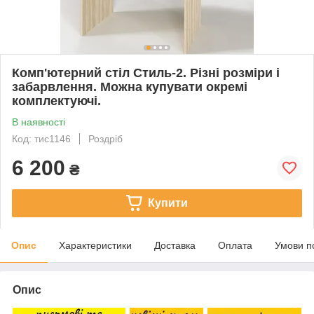
Комп'ютерний стіл Стиль-2. Різні розміри і
забарвлення. Можна купувати окремі
комплектуючі.
В наявності
Код: тис1146
Роздріб
6 200
₴
Купити
Опис
Характеристики
Доставка
Оплата
Умови п
Опис