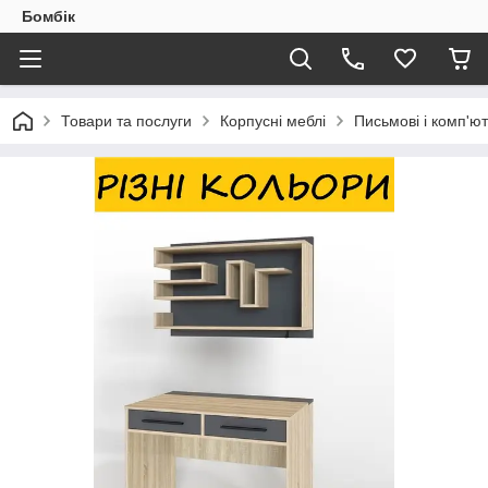
Бомбік
Товари та послуги
Корпусні меблі
Письмові і комп'ют