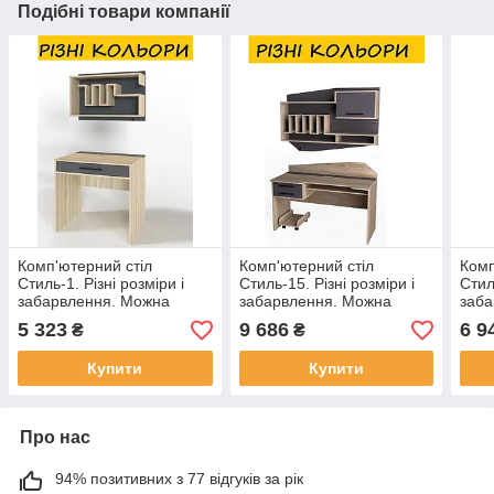
Подібні товари компанії
Комп'ютерний стіл
Комп'ютерний стіл
Комп
Стиль-1. Різні розміри і
Стиль-15. Різні розміри і
Стил
забарвлення. Можна
забарвлення. Можна
заба
купувати окремі
купувати окремі
купу
5 323
9 686
6 9
₴
₴
комплектуючі.
комплектуючі.
комп
Купити
Купити
Про нас
94% позитивних з 77 відгуків за рік