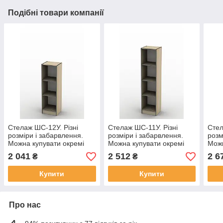
Подібні товари компанії
Стелаж ШС-12У. Різні
Стелаж ШС-11У. Різні
Стел
розміри і забарвлення.
розміри і забарвлення.
розм
Можна купувати окремі
Можна купувати окремі
Можн
комплектуючі.
комплектуючі.
комп
2 041
2 512
2 6
₴
₴
Купити
Купити
Про нас