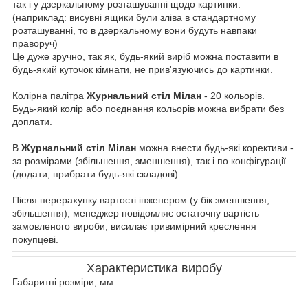
так і у дзеркальному розташуванні щодо картинки.
(наприклад: висувні ящики були зліва в стандартному
розташуванні, то в дзеркальному вони будуть навпаки
праворуч)
Це дуже зручно, так як, будь-який виріб можна поставити в
будь-який куточок кімнати, не прив'язуючись до картинки.
Колірна палітра
Журнальний стіл Мілан
- 20 кольорів.
Будь-який колір або поєднання кольорів можна вибрати без
доплати.
В
Журнальний стіл Мілан
можна внести будь-які корективи -
за розмірами (збільшення, зменшення), так і по конфігурації
(додати, прибрати будь-які складові)
Після перерахунку вартості інженером (у бік зменшення,
збільшення), менеджер повідомляє остаточну вартість
замовленого вироби, висилає тривимірний креслення
покупцеві.
Характеристика виробу
Габаритні розміри, мм.