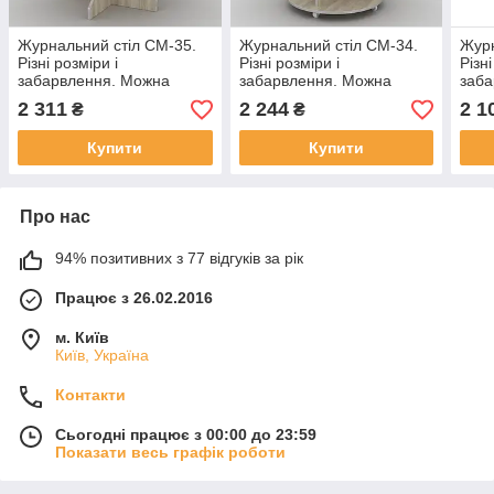
Журнальний стіл СМ-35.
Журнальний стіл СМ-34.
Журн
Різні розміри і
Різні розміри і
Різні
забарвлення. Можна
забарвлення. Можна
заба
купувати окремі
купувати окремі
купу
2 311
2 244
2 1
₴
₴
комплектуючі.
комплектуючі.
комп
Купити
Купити
Про нас
94% позитивних з 77 відгуків за рік
Працює з 26.02.2016
м. Київ
Київ, Україна
Контакти
Сьогодні працює з 00:00 до 23:59
Показати весь графік роботи