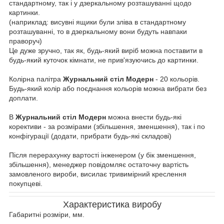
стандартному, так і у дзеркальному розташуванні щодо
картинки.
(наприклад: висувні ящики були зліва в стандартному
розташуванні, то в дзеркальному вони будуть навпаки
праворуч)
Це дуже зручно, так як, будь-який виріб можна поставити в
будь-який куточок кімнати, не прив'язуючись до картинки.
Колірна палітра
Журнальний стіл Модерн
- 20 кольорів.
Будь-який колір або поєднання кольорів можна вибрати без
доплати.
В
Журнальний стіл Модерн
можна внести будь-які
корективи - за розмірами (збільшення, зменшення), так і по
конфігурації (додати, прибрати будь-які складові)
Після перерахунку вартості інженером (у бік зменшення,
збільшення), менеджер повідомляє остаточну вартість
замовленого вироби, висилає тривимірний креслення
покупцеві.
Характеристика виробу
Габаритні розміри, мм.