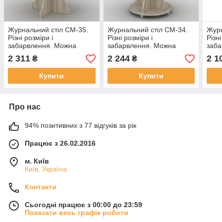
Журнальний стіл СМ-35.
Журнальний стіл СМ-34.
Журн
Різні розміри і
Різні розміри і
Різні
забарвлення. Можна
забарвлення. Можна
заба
купувати окремі
купувати окремі
купу
2 311
2 244
2 1
₴
₴
комплектуючі.
комплектуючі.
комп
Купити
Купити
Про нас
94% позитивних з 77 відгуків за рік
Працює з 26.02.2016
м. Київ
Київ, Україна
Контакти
Сьогодні працює з 00:00 до 23:59
Показати весь графік роботи