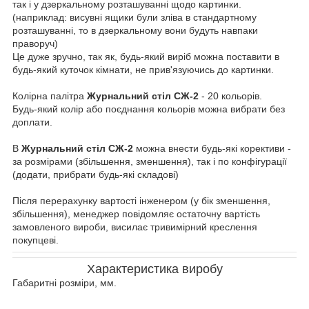
так і у дзеркальному розташуванні щодо картинки.
(наприклад: висувні ящики були зліва в стандартному
розташуванні, то в дзеркальному вони будуть навпаки
праворуч)
Це дуже зручно, так як, будь-який виріб можна поставити в
будь-який куточок кімнати, не прив'язуючись до картинки.
Колірна палітра
Журнальний стіл СЖ-2
- 20 кольорів.
Будь-який колір або поєднання кольорів можна вибрати без
доплати.
В
Журнальний стіл СЖ-2
можна внести будь-які корективи -
за розмірами (збільшення, зменшення), так і по конфігурації
(додати, прибрати будь-які складові)
Після перерахунку вартості інженером (у бік зменшення,
збільшення), менеджер повідомляє остаточну вартість
замовленого вироби, висилає тривимірний креслення
покупцеві.
Характеристика виробу
Габаритні розміри, мм.