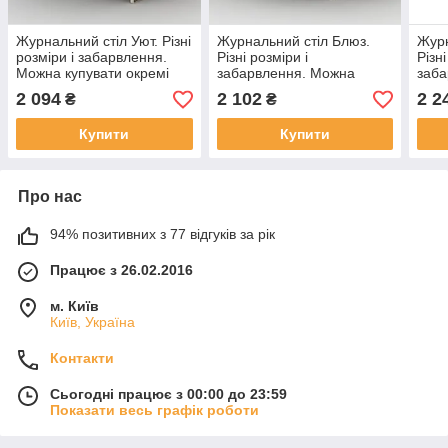
Журнальний стіл Уют. Різні
Журнальний стіл Блюз.
Журн
розміри і забарвлення.
Різні розміри і
Різні
Можна купувати окремі
забарвлення. Можна
заба
комплектуючі.
купувати окремі
купу
2 094
2 102
2 2
₴
₴
комплектуючі.
комп
Купити
Купити
Про нас
94% позитивних з 77 відгуків за рік
Працює з 26.02.2016
м. Київ
Київ, Україна
Контакти
Сьогодні працює з 00:00 до 23:59
Показати весь графік роботи