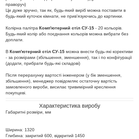
праворуч)
Це дуже зручно, так як, будь-який виріб можна поставити в
будь-який куточок кімнати, не прив'язуючись до картинки.
Колірна палітра
Комп'ютерний стіл СУ-15
- 20 кольорів.
Будь-який колір або поєднання кольорів можна вибрати без
доплати.
В
Комп'ютерний стіл СУ-15
можна внести будь-які корективи
- за розмірами (збільшення, зменшення), так і по конфігурації
(додати, прибрати будь-які складові)
Після перерахунку вартості інженером (у бік зменшення,
збільшення), менеджер повідомляє остаточну вартість
замовленого вироби, висилає тривимірний креслення
покупцеві.
Характеристика виробу
Габаритні розміри, мм
Ширина: 1320
Глибина: закритий 600, відкритий 1450