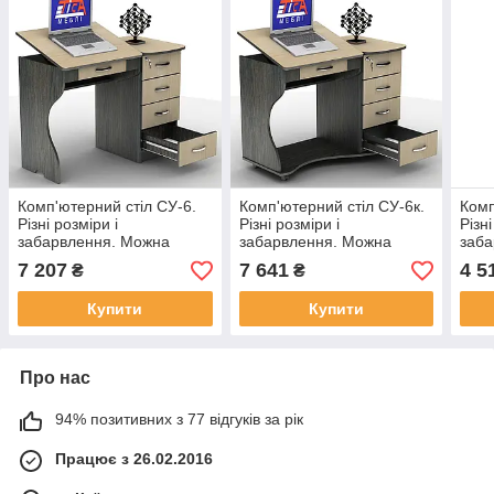
Комп'ютерний стіл СУ-6.
Комп'ютерний стіл СУ-6к.
Комп
Різні розміри і
Різні розміри і
Різні
забарвлення. Можна
забарвлення. Можна
заба
купувати окремі
купувати окремі
купу
7 207
7 641
4 5
₴
₴
комплектуючі.
комплектуючі.
комп
Купити
Купити
Про нас
94% позитивних з 77 відгуків за рік
Працює з 26.02.2016