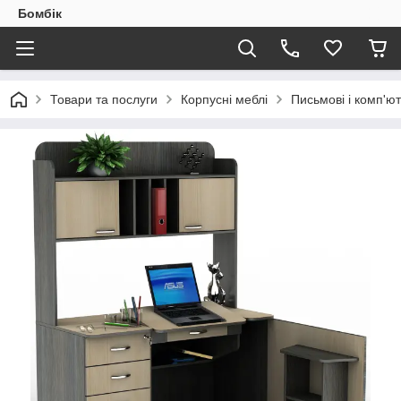
Бомбік
Товари та послуги
Корпусні меблі
Письмові і комп'ют