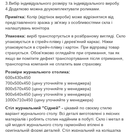
3.Вибір індивідуального розміру та індивідуального виробу.
4.Додатково можна доукомплектувати роликами.
Примітка:
Колір (відтінок вироби) може відрізнятися від
представленого зразка у зв'язку з особливостями скла і
налаштувань монітора
Упаковка:
виріб транспортується в розібраному вигляді. Скло
упаковується в стрейч-плівку і дерев'яний каркас. Ніжки
упаковуються в стрейч-плівку і картон. При відправці товар
страхується. Обов'язково оглядайте при отримання, так як
якщо ви помітите дефект транспортування після отримання,
транспортна компанія не сплатить вам страховку.
Розміри журнального столика:
600х430х450
700х500х450 (цену уточняйте у менеджера)
800х570х450 (цену уточняйте у менеджера)
900х640х450 (цену уточняйте у менеджера)
1000х710х450 (цену уточняйте у менеджера)
Стіл журнальний "Сідней" -
цікавий по своєму стилю
варіант журнального столу. Всі деталі виготовлені з якісних
матеріалів і роблять столик надійним в побуті. Скло і метал в
цій моделі журнального столу гармонійно втілені в
оригінальній формі деталей. Стіл журнальний на коліщатка