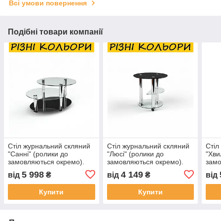
Всі умови повернення
Подібні товари компанії
Стіл журнальний скляний
Стіл журнальний скляний
Стіл
"Санні" (ролики до
"Люсі" (ролики до
"Хви
замовляються окремо).
замовляються окремо).
замо
Колір та розмір можна
Колір та розмір можна
Колі
5 998
4 149
від
₴
від
₴
від
змінювати.
змінювати.
змін
Купити
Купити