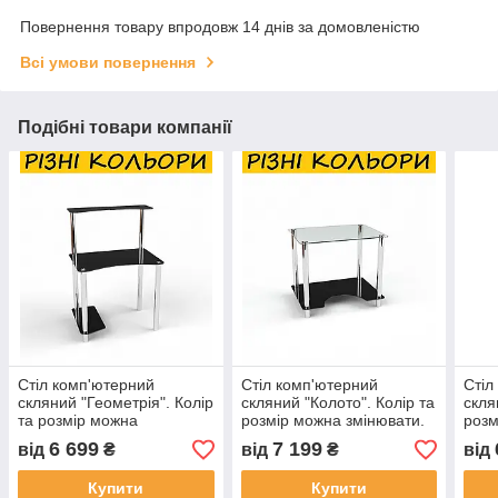
Повернення товару впродовж 14 днів за домовленістю
Всі умови повернення
Подібні товари компанії
Стіл комп'ютерний
Стіл комп'ютерний
Стіл
скляний "Геометрія". Колір
скляний "Колото". Колір та
скля
та розмір можна
розмір можна змінювати.
розм
змінювати.
Можливий фотодрук та
Можл
6 699
7 199
від
₴
від
₴
від
Можливий фотодрук та
матування
мат
матування
Купити
Купити