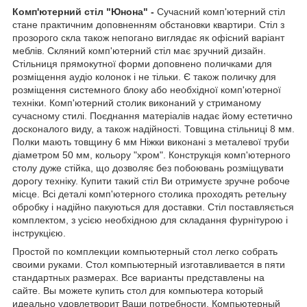
Комп'ютерний стіл "Юнона" -
Сучасний комп'ютерний стіл
стане практичним доповненням обстановки квартири. Стіл з
прозорого скла також непогано виглядає як офісний варіант
меблів. Скляний комп'ютерний стіл має зручний дизайн.
Стільниця прямокутної форми доповнено поличками для
розміщення аудіо колонок і не тільки. Є також поличку для
розміщення системного блоку або необхідної комп'ютерної
техніки. Комп'ютерний столик виконаний у стриманому
сучасному стилі. Поєднання матеріалів надає йому естетично
досконалого виду, а також надійності. Товщина стільниці 8 мм.
Полки мають товщину 6 мм Ніжки виконані з металевої труби
діаметром 50 мм, кольору "хром". Конструкція комп'ютерного
столу дуже стійка, що дозволяє без побоювань розміщувати
дорогу техніку. Купити такий стіл Ви отримуєте зручне робоче
місце. Всі деталі комп'ютерного столика проходять ретельну
обробку і надійно пакуються для доставки. Стіл поставляється
комплектом, з усією необхідною для складання фурнітурою і
інструкцією.
Простой по комплекции компьютерный стол легко собрать
своими руками. Стол компьютерный изготавливается в пяти
стандартных размерах. Все варианты представлены на
сайте. Вы можете купить стол для компьютера который
идеально удовлетворит Ваши потребности. Компьютерный