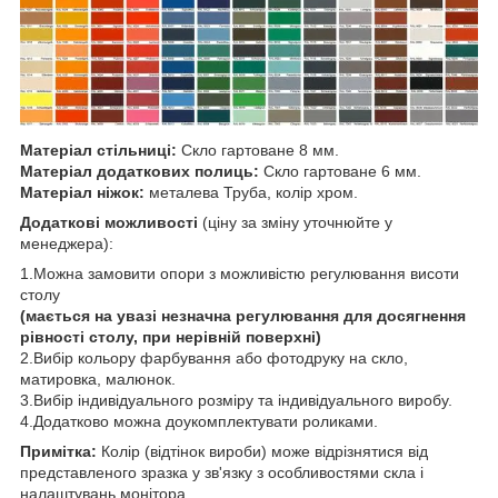
Матеріал стільниці:
Скло гартоване 8 мм.
Матеріал додаткових полиць:
Скло гартоване 6 мм.
Матеріал ніжок:
металева Труба, колір хром.
Додаткові можливості
(ціну за зміну уточнюйте у
менеджера):
1.Можна замовити опори з можливістю регулювання висоти
столу
(мається на увазі незначна регулювання для досягнення
рівності столу, при нерівній поверхні)
2.Вибір кольору фарбування або фотодруку на скло,
матировка, малюнок.
3.Вибір індивідуального розміру та індивідуального виробу.
4.Додатково можна доукомплектувати роликами.
Примітка:
Колір (відтінок вироби) може відрізнятися від
представленого зразка у зв'язку з особливостями скла і
налаштувань монітора