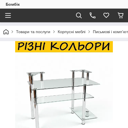
Бомбік
Товари та послуги
Корпусні меблі
Письмові і комп'ют