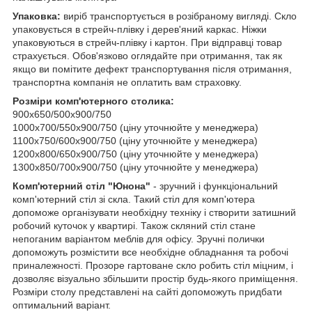
Упаковка:
виріб транспортується в розібраному вигляді. Скло
упаковується в стрейч-плівку і дерев'яний каркас. Ніжки
упаковуються в стрейч-плівку і картон. При відправці товар
страхується. Обов'язково оглядайте при отримання, так як
якщо ви помітите дефект транспортування після отримання,
транспортна компанія не оплатить вам страховку.
Розміри комп'ютерного столика:
900х650/500х900/750
1000х700/550х900/750 (ціну уточнюйте у менеджера)
1100х750/600х900/750 (ціну уточнюйте у менеджера)
1200х800/650х900/750 (ціну уточнюйте у менеджера)
1300х850/700х900/750 (ціну уточнюйте у менеджера)
Комп'ютерний стіл "Юнона"
- зручний і функціональний
комп'ютерний стіл зі скла. Такий стіл для комп'ютера
допоможе організувати необхідну техніку і створити затишний
робочий куточок у квартирі. Також скляний стіл стане
непоганим варіантом меблів для офісу. Зручні полички
допоможуть розмістити все необхідне обладнання та робочі
приналежності. Прозоре гартоване скло робить стіл міцним, і
дозволяє візуально збільшити простір будь-якого приміщення.
Розміри столу представлені на сайті допоможуть придбати
оптимальний варіант.