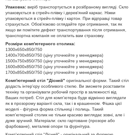
Упаковка:
виріб транспортується в розібраному вигляді. Скло
упаковується в стрейч-плівку і дерев'яний каркас. Ніжки
упаковуються в стрейч-плівку і картон. При відправці товар
страхується. Обов'язково оглядайте при отримання, так як
якщо ви помітите дефект транспортування після отримання,
транспортна компанія не оплатить вам страховку.
Розміри комп'ютерного столика:
1300х650х850/750
1400х700х850/750 (ціну уточнюйте у менеджера)
1500х750х850/750 (ціну уточнюйте у менеджера)
1600х800х850/750 (ціну уточнюйте у менеджера)
1700х850х850/750 (ціну уточнюйте у менеджера)
Комп'ютерний стіл "Дісней"
оригінальної форми. Такий стіл
додасть інтер'єру особливого стилю. Ви зможете розставити
техніку та організувати робочий простір в залежності від
Ваших потреб. Стіл для комп'ютера буде відмінно виглядати
як в прозорому варіанті скла, так і в крашенном. Фішка цієї
моделі - фігурна форма стільниці і полиць. Такий
комп'ютерний столик не тільки красиво виглядає зовні, але і
дуже зручний. Матеріали: скло гартоване (прозоре або
фарбоване), металеві опори та фурнітура.
Комп'ютерний стіл "Дісней"
-
оригінальний за формою