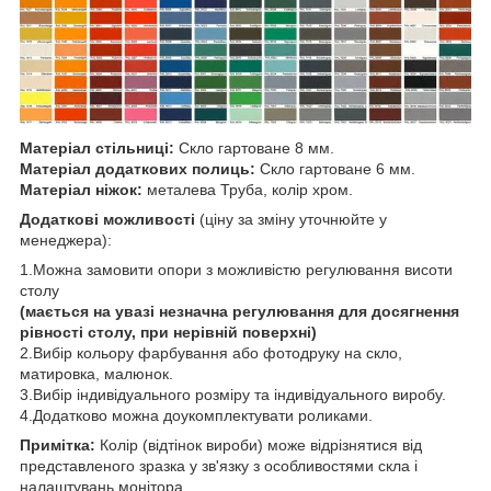
Матеріал стільниці:
Скло гартоване 8 мм.
Матеріал додаткових полиць:
Скло гартоване 6 мм.
Матеріал ніжок:
металева Труба, колір хром.
Додаткові можливості
(ціну за зміну уточнюйте у
менеджера):
1.Можна замовити опори з можливістю регулювання висоти
столу
(мається на увазі незначна регулювання для досягнення
рівності столу, при нерівній поверхні)
2.Вибір кольору фарбування або фотодруку на скло,
матировка, малюнок.
3.Вибір індивідуального розміру та індивідуального виробу.
4.Додатково можна доукомплектувати роликами.
Примітка:
Колір (відтінок вироби) може відрізнятися від
представленого зразка у зв'язку з особливостями скла і
налаштувань монітора