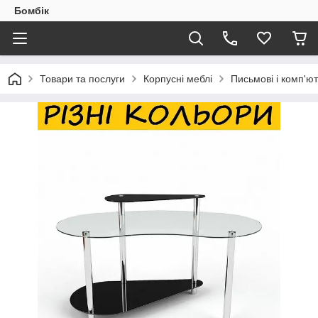
Бомбік
Товари та послуги
Корпусні меблі
Письмові і комп'ют