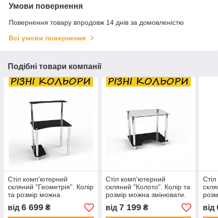
Умови повернення
Повернення товару впродовж 14 днів за домовленістю
Всі умови повернення
Подібні товари компанії
Стіл комп'ютерний
Стіл комп'ютерний
Стіл
скляний "Геометрія". Колір
скляний "Колото". Колір та
скля
та розмір можна
розмір можна змінювати.
розм
змінювати.
Можливий фотодрук та
Можл
6 699
7 199
від
₴
від
₴
від
Можливий фотодрук та
матування
мат