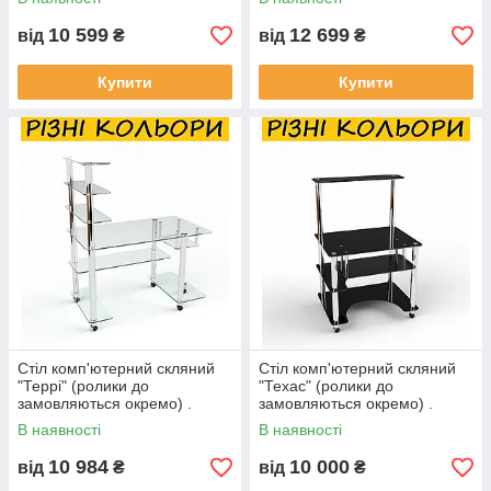
змінювати.
змінювати.
10 599
12 699
від
₴
від
₴
Купити
Купити
Стіл комп'ютерний скляний
Стіл комп'ютерний скляний
"Террі" (ролики до
"Техас" (ролики до
замовляються окремо) .
замовляються окремо) .
Колір та розмір можна
Колір та розмір можна
В наявності
В наявності
змінювати.
змінювати.
10 984
10 000
від
₴
від
₴