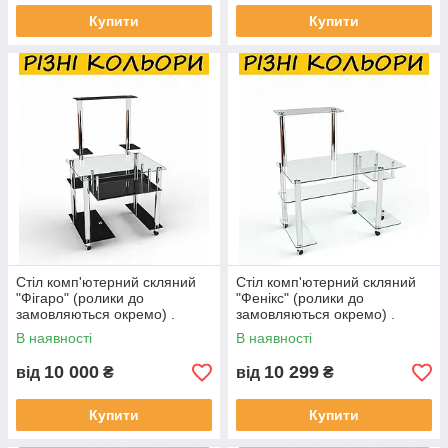
Купити
Купити
Стіл комп'ютерний скляний
Стіл комп'ютерний скляний
"Фігаро" (ролики до
"Фенікс" (ролики до
замовляються окремо) .
замовляються окремо) .
Колір та розмір можна
Колір та розмір можна
В наявності
В наявності
змінювати.
змінювати.
10 000
10 299
від
₴
від
₴
Купити
Купити