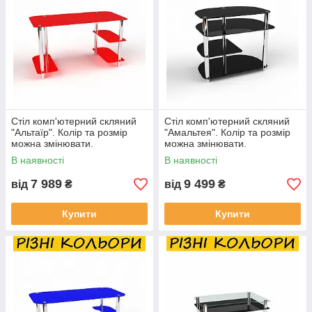
Стіл комп'ютерний скляний
Стіл комп'ютерний скляний
"Альтаїр". Колір та розмір
"Амальтея". Колір та розмір
можна змінювати.
можна змінювати.
Можливий фотодрук та
Можливий фотодрук та
В наявності
В наявності
матування
матування
7 989
9 499
від
₴
від
₴
Купити
Купити