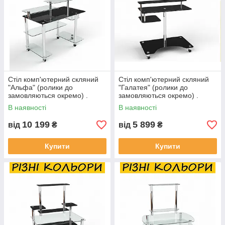
Стіл комп'ютерний скляний
Стіл комп'ютерний скляний
"Альфа" (ролики до
"Галатея" (ролики до
замовляються окремо) .
замовляються окремо) .
Колір та розмір можна
Колір та розмір можна
В наявності
В наявності
змінювати.
змінювати.
10 199
5 899
від
₴
від
₴
Купити
Купити