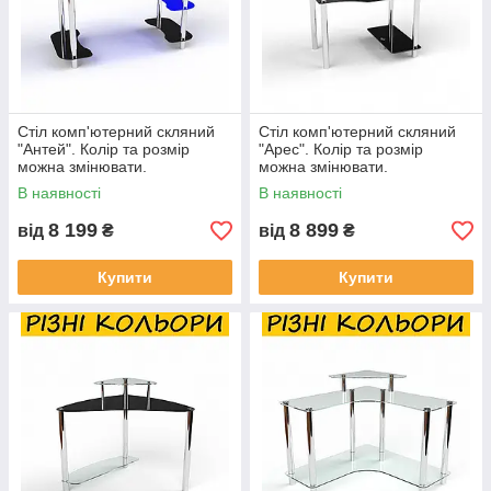
Стіл комп'ютерний скляний
Стіл комп'ютерний скляний
"Антей". Колір та розмір
"Арес". Колір та розмір
можна змінювати.
можна змінювати.
Можливий фотодрук та
Можливий фотодрук та
В наявності
В наявності
матування
матування
8 199
8 899
від
₴
від
₴
Купити
Купити