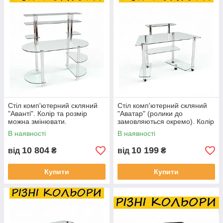
Стіл комп'ютерний скляний
Стіл комп'ютерний скляний
"Аванті". Колір та розмір
"Аватар" (ролики до
можна змінювати.
замовляються окремо). Колір
Можливий фотодрук та
та розмір можна змінювати.
В наявності
В наявності
матування
10 804
10 199
від
₴
від
₴
Купити
Купити