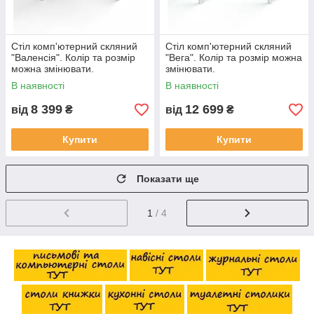
Стіл комп'ютерний скляний
Стіл комп'ютерний скляний
"Валенсія". Колір та розмір
"Вега". Колір та розмір можна
можна змінювати.
змінювати.
Можливий фотодрук та
Можливий фотодрук та
В наявності
В наявності
матування
матування
8 399
12 699
від
₴
від
₴
Купити
Купити
Показати ще
1
/ 4