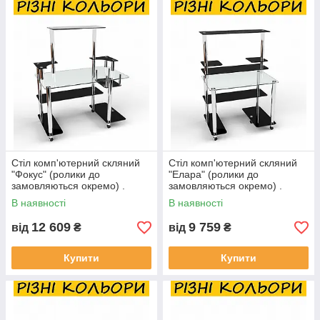
Стіл комп'ютерний скляний
Стіл комп'ютерний скляний
"Фокус" (ролики до
"Елара" (ролики до
замовляються окремо) .
замовляються окремо) .
Колір та розмір можна
Колір та розмір можна
В наявності
В наявності
змінювати.
змінювати.
12 609
9 759
від
₴
від
₴
Купити
Купити