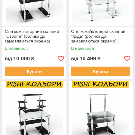
Стіл комп'ютерний скляний
Стіл комп'ютерний скляний
"Європа" (ролики до
"Іріда" (ролики до
замовляються окремо) .
замовляються окремо) .
Колір та розмір можна
Колір та розмір можна
В наявності
В наявності
змінювати.
змінювати.
10 000
10 499
від
₴
від
₴
Купити
Купити