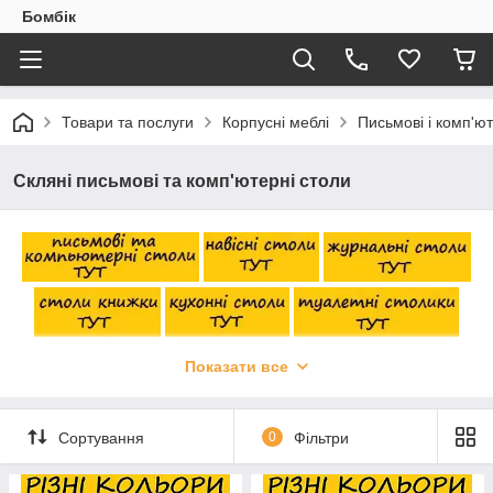
Бомбік
Товари та послуги
Корпусні меблі
Письмові і комп'ют
Скляні письмові та комп'ютерні столи
Показати все
Сортування
0
Фільтри