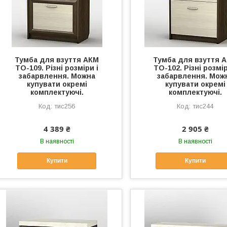
Тумба для взуття АКМ
Тумба для взуття 
ТО-109. Різні розміри і
ТО-102. Різні розмір
забарвлення. Можна
забарвлення. Мож
купувати окремі
купувати окремі
комплектуючі.
комплектуючі.
тис256
тис244
4 389 ₴
2 905 ₴
В наявності
В наявності
Купити
Купити