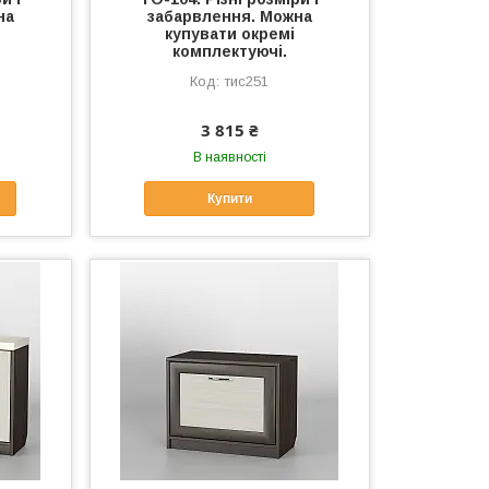
на
забарвлення. Можна
купувати окремі
комплектуючі.
тис251
3 815 ₴
В наявності
Купити