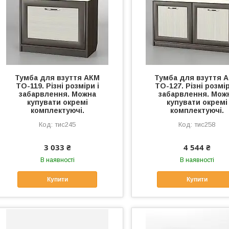
Тумба для взуття АКМ
Тумба для взуття 
ТО-119. Різні розміри і
ТО-127. Різні розмір
забарвлення. Можна
забарвлення. Мож
купувати окремі
купувати окремі
комплектуючі.
комплектуючі.
тис245
тис258
3 033 ₴
4 544 ₴
В наявності
В наявності
Купити
Купити