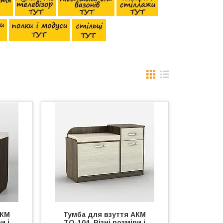
АКМ
Тумба для взуття АКМ
и і
ТО-104. Різні розміри і