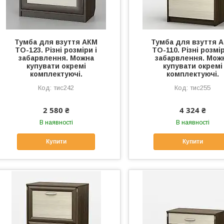
Тумба для взуття АКМ
Тумба для взуття 
ТО-123. Різні розміри і
ТО-110. Різні розмір
забарвлення. Можна
забарвлення. Мож
купувати окремі
купувати окремі
комплектуючі.
комплектуючі.
тис242
тис255
2 580 ₴
4 324 ₴
В наявності
В наявності
Купити
Купити