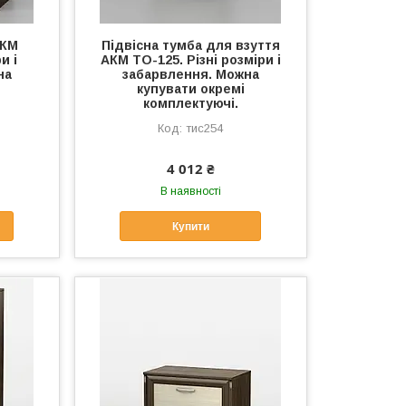
АКМ
Підвісна тумба для взуття
и і
АКМ ТО-125. Різні розміри і
на
забарвлення. Можна
купувати окремі
комплектуючі.
тис254
4 012 ₴
В наявності
Купити