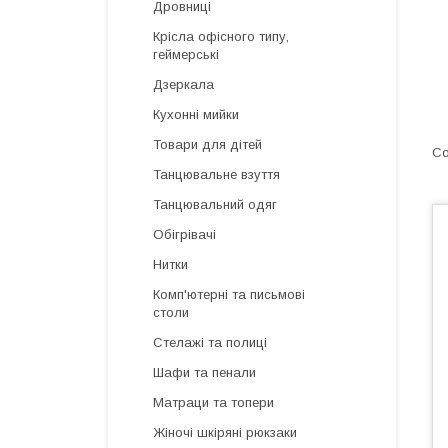
Дровниці
Крісла офісного типу,
геймерські
Дзеркала
Кухонні мийки
Товари для дітей
Танцювальне взуття
Танцювальний одяг
Обігрівачі
Нитки
Комп'ютерні та письмові
столи
Стелажі та полиці
Шафи та пенали
Матраци та топери
Жіночі шкіряні рюкзаки