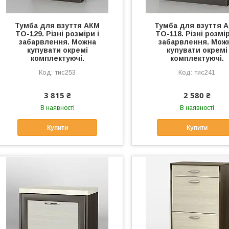
Тумба для взуття АКМ
Тумба для взуття 
ТО-129. Різні розміри і
ТО-118. Різні розмір
забарвлення. Можна
забарвлення. Мож
купувати окремі
купувати окремі
комплектуючі.
комплектуючі.
тис253
тис241
3 815 ₴
2 580 ₴
В наявності
В наявності
Купити
Купити