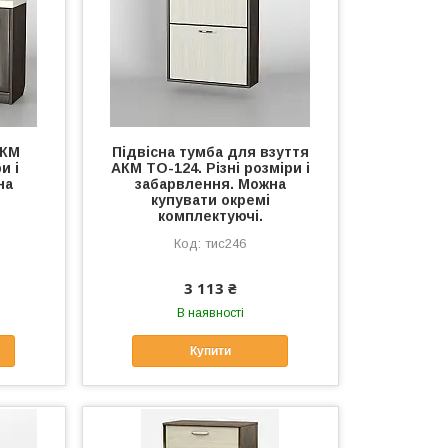
АКМ
Підвісна тумба для взуття
и і
АКМ ТО-124. Різні розміри і
на
забарвлення. Можна
купувати окремі
комплектуючі.
тис246
3 113 ₴
В наявності
Купити