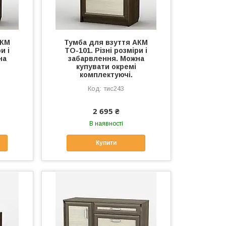
АКМ
Тумба для взуття АКМ
и і
ТО-101. Різні розміри і
на
забарвлення. Можна
купувати окремі
комплектуючі.
тис243
2 695 ₴
В наявності
Купити