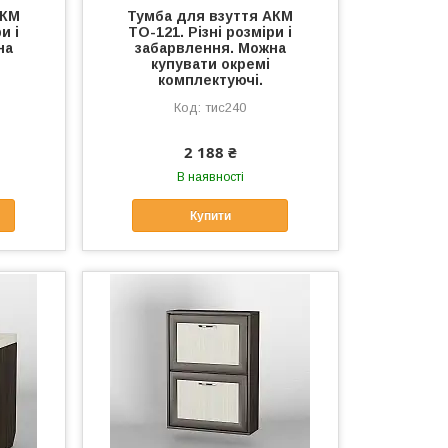
АКМ
Тумба для взуття АКМ
и і
ТО-121. Різні розміри і
на
забарвлення. Можна
купувати окремі
комплектуючі.
тис240
2 188 ₴
В наявності
Купити