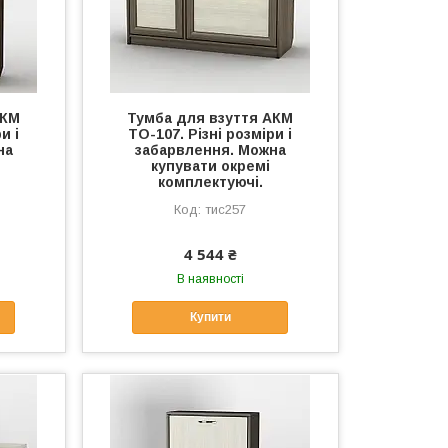
АКМ
Тумба для взуття АКМ
и і
ТО-107. Різні розміри і
на
забарвлення. Можна
купувати окремі
комплектуючі.
тис257
4 544 ₴
В наявності
Купити