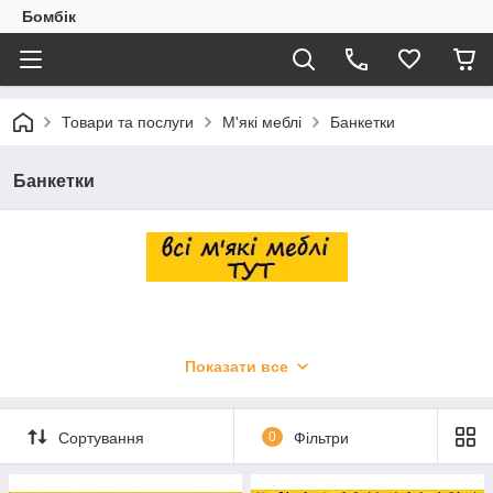
Бомбік
Товари та послуги
М'які меблі
Банкетки
Банкетки
Показати все
Сортування
0
Фільтри